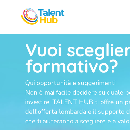
Vuoi sceglie
formativo?
Qui opportunità e suggerimenti
Non è mai facile decidere su quale pe
investire. TALENT HUB ti offre un 
dell'offerta lombarda e il supporto di
che ti aiuteranno a scegliere e a valo