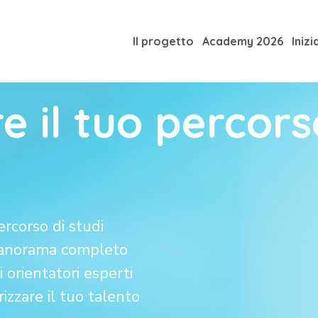
Il progetto
Academy 2026
Inizi
re il tuo percor
rcorso di studi
panorama completo
 orientatori esperti
rizzare il tuo talento