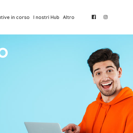
ative in corso
I nostri Hub
Altro
so