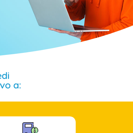
di
ivo a: