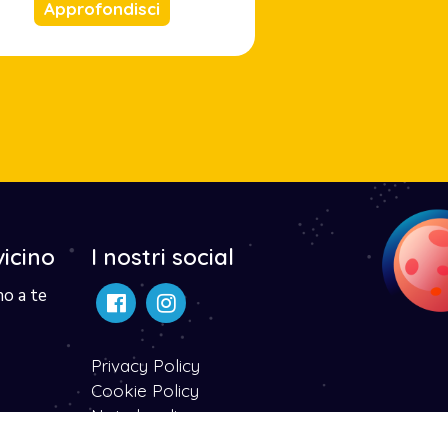
Approfondisci
vicino
I nostri social
no a te
Privacy Policy
Cookie Policy
Note legali
Dichiarazone di accessibilità