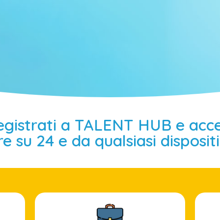
egistrati a TALENT HUB e acce
e su 24 e da qualsiasi disposit