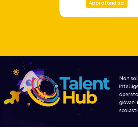
Approfondisci
Non sol
intellig
operator
giovani 
scolasti