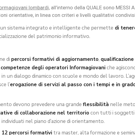
nformagiovani lombardi,
all’interno della QUALE sono MESSI 
ni orientative, in linea con criteri e livelli qualitativi condivis
n sistema integrato e intelligente che permette
di tenere
cializzazione del patrimonio informativo.
one di
percorsi formativi di aggiornamento
,
qualificazione
 competenze degli operatori Informagiovani
che agiscono
glie, in un dialogo dinamico con scuole e mondo del lavoro.
ce l’
erogazione di servizi al passo con i tempi e in grad
amento devono prevedere una grande
flessibilità
nelle metod
cative di collaborazione nel territorio
con tutti i soggett
 individuati nel piano d’azione di orientamento.
 12 percorsi formativi
tra master, alta formazione e semina