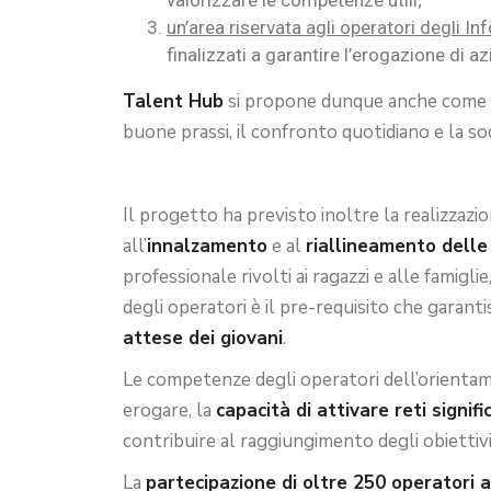
valorizzare le competenze utili;
un’area riservata agli operatori degli I
finalizzati a garantire l’erogazione di azio
Talent Hub
si propone dunque anche come u
buone prassi, il confronto quotidiano e la so
Il progetto ha previsto inoltre la realizzazi
all’
innalzamento
e al
riallineamento delle
professionale rivolti ai ragazzi e alle fami
degli operatori è il pre-requisito che garantis
attese dei giovani
.
Le competenze degli operatori dell’orient
erogare, la
capacità di attivare reti signifi
contribuire al raggiungimento degli obiettivi
La
partecipazione di oltre 250 operatori a