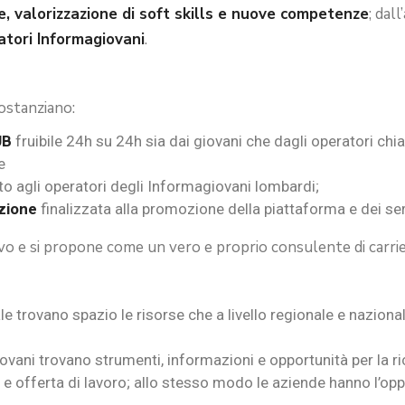
e, valorizzazione di soft skills e nuove competenze
; dal
atori Informagiovani
.
sostanziano:
UB
fruibile 24h su 24h sia dai giovani che dagli operatori chia
e
to agli operatori degli Informagiovani lombardi;
zione
finalizzata alla promozione della piattaforma e dei ser
tivo e si propone come un vero e proprio consulente di carrie
uale trovano spazio le risorse che a livello regionale e nazio
 giovani trovano strumenti, informazioni e opportunità per la ri
 offerta di lavoro; allo stesso modo le aziende hanno l’oppor