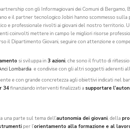
rtnership con gli Informagiovani dei Comuni di Bergamo, Br
no e il partner tecnologico Jobiri hanno scommesso sulla poss
ico e professionale rivolti ai giovani del nostro territorio. U
 enti coinvolti mettere in campo le migliori risorse professi
rso il Dipartimento Giovani, seguire con attenzione e compe
ntamento
si sviluppa in
3 azioni
, che sono il frutto di rifless
 Anci Lombardia
e condivise con gli altri soggetti aderenti a
nte e con grande concretezza agli obiettivi indicati nel ba
r 34
finanziando interventi finalizzati a
supportare l’auton
a una parte sul tema dell’
autonomia dei giovani
, della
pro
strumenti
per l’
orientamento alla formazione e al lavor