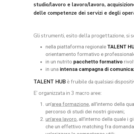
studio/lavoro e lavoro/lavoro, acquisizion
delle competenze dei servizi e degli oper
Gli strumenti, esito della progettazione, si 
nella piattaforma regionale
TALENT H
orientamento formativo e professional
in un nutrito
pacchetto formativo
rivol
in una
intensa campagna di comunica
TALENT HUB
è fruibile da qualsiasi disposi
E’ organizzata in 3 macro aree:
un’
area formazione
, all’interno della q
percorso di studi dei nostri giovani;
un’area lavoro
, all’interno della quale i
che un effettivo matching fra domanda e