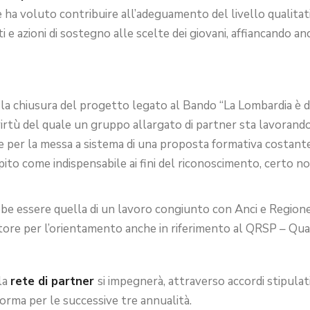
e ha voluto contribuire all’adeguamento del livello qualitat
i e azioni di sostegno alle scelte dei giovani, affiancando a
n la chiusura del progetto legato al Bando “La Lombardia è d
virtù del quale un gruppo allargato di partner sta lavorando
e per la messa a sistema di una proposta formativa costante
ito come indispensabile ai fini del riconoscimento, certo 
bbe essere quella di un lavoro congiunto con Anci e Regione
eratore per l’orientamento anche in riferimento al QRSP – Qu
la
rete di partner
si impegnerà, attraverso accordi stipulati
rma per le successive tre annualità.