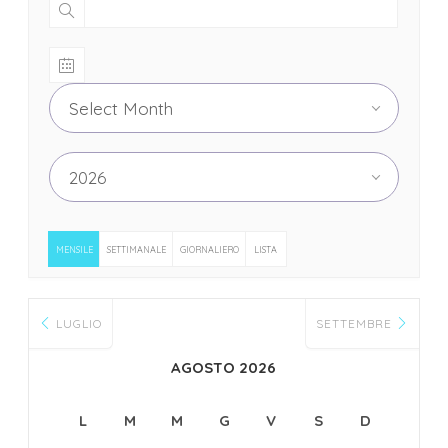
Select Month
2026
MENSILE
SETTIMANALE
GIORNALIERO
LISTA
LUGLIO
SETTEMBRE
AGOSTO 2026
L
M
M
G
V
S
D