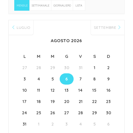
MENSILE
SETTIMANALE
GIORNALIERO
LISTA
LUGLIO
SETTEMBRE
AGOSTO 2026
L
M
M
G
V
S
D
27
28
29
30
31
1
2
3
4
5
6
7
8
9
10
11
12
13
14
15
16
17
18
19
20
21
22
23
24
25
26
27
28
29
30
31
1
2
3
4
5
6