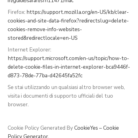
in/guide/safari/sfri11471/mac
Firefox:
https://support.mozilla.org/en-US/kb/clear-
cookies-and-site-data-firefox?redirectslug=delete-
cookies-remove-info-websites-
stored&redirectlocale=en-US
Internet Explorer:
https://support.microsoft.com/en-us/topic/how-to-
delete-cookie-files-in-internet-explorer-bca9446f-
d873-78de-77ba-d42645fa52fc
Se stai utilizzando un qualsiasi altro browser web,
visita i documenti di supporto ufficiali del tuo
browser.
Cookie Policy Generated By
CookieYes – Cookie
Policy Generator
.