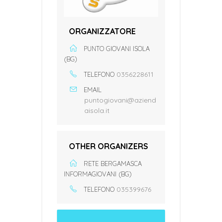
ORGANIZZATORE
PUNTO GIOVANI ISOLA
(BG)
0356228611
TELEFONO
EMAIL
puntogiovani@aziend
aisola.it
OTHER ORGANIZERS
RETE BERGAMASCA
INFORMAGIOVANI (BG)
035399676
TELEFONO