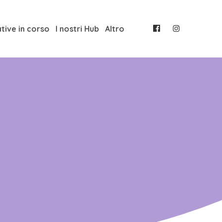
ative in corso
I nostri Hub
Altro