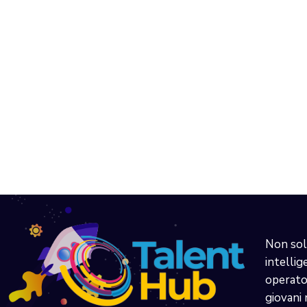
Non sol
intellig
operator
giovani 