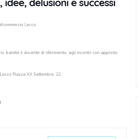
 idee, delusioni e successi
fcommercio Lecco
i, tramite il docente di riferimento, agli incontri con apposito
a Lecco Piazza XX Settembre, 22
t