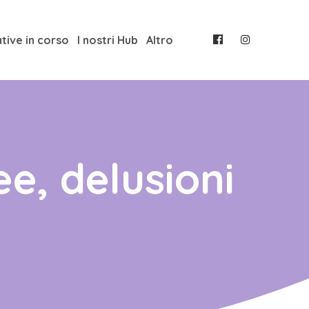
ative in corso
I nostri Hub
Altro
ee, delusioni