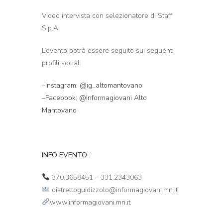
Video intervista con selezionatore di Staff
S.p.A.
L’evento potrà essere seguito sui seguenti
profili social:
–
Instagram: @ig_altomantovano
–
Facebook: @Informagiovani Alto
Mantovano
INFO EVENTO:
370.3658451 – 331.2343063
distrettoguidizzolo@informagiovani.mn.it
www.informagiovani.mn.it