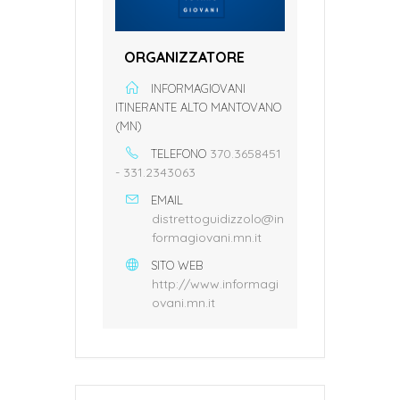
ORGANIZZATORE
INFORMAGIOVANI
ITINERANTE ALTO MANTOVANO
(MN)
370.3658451
TELEFONO
- 331.2343063
EMAIL
distrettoguidizzolo@in
formagiovani.mn.it
SITO WEB
http://www.informagi
ovani.mn.it