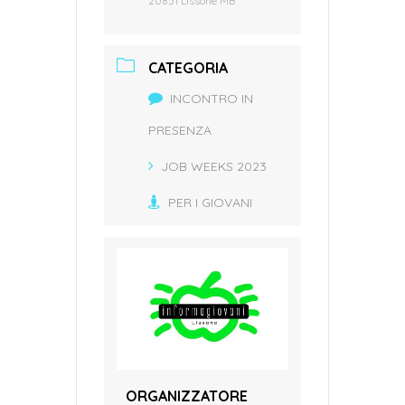
20851 Lissone MB
CATEGORIA
INCONTRO IN
PRESENZA
JOB WEEKS 2023
PER I GIOVANI
ORGANIZZATORE