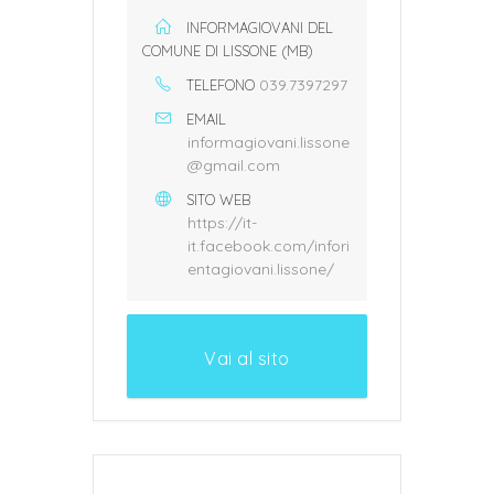
INFORMAGIOVANI DEL
COMUNE DI LISSONE (MB)
039.7397297
TELEFONO
EMAIL
informagiovani.lissone
@gmail.com
SITO WEB
https://it-
it.facebook.com/infori
entagiovani.lissone/
Vai al sito