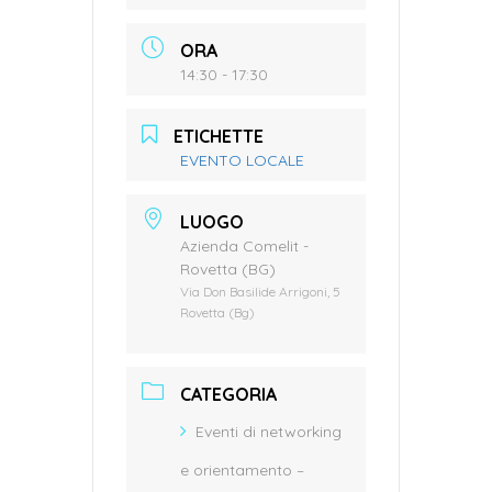
ORA
14:30 - 17:30
ETICHETTE
EVENTO LOCALE
LUOGO
Azienda Comelit -
Rovetta (BG)
Via Don Basilide Arrigoni, 5
Rovetta (Bg)
CATEGORIA
Eventi di networking
e orientamento –