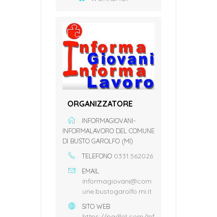
ORGANIZZATORE
INFORMAGIOVANI-
INFORMALAVORO DEL COMUNE
DI BUSTO GAROLFO (MI)
0331.562026
TELEFONO
EMAIL
informagiovani@com
une.bustogarolfo.mi.it
SITO WEB
https://padlet.com/Inf