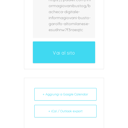
ormagiovanibustog/b
acheca-digitale-
informagiovani-busto-
garolfo-altomilanese-
esu6hnw7f3raeqtc
Vai al sito
+ Aggiungi a Google Calendar
+ iCal / Outlook export