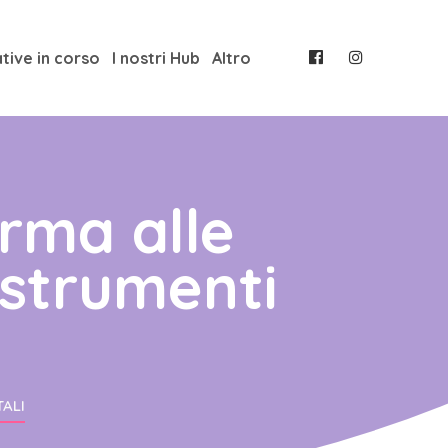
ative in corso
I nostri Hub
Altro
rma alle
 strumenti
TALI