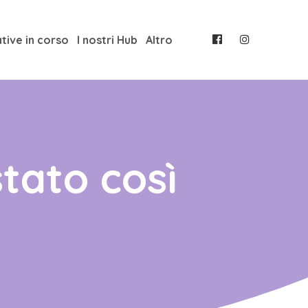
ative in corso
I nostri Hub
Altro
stato così