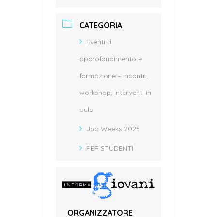
CATEGORIA
Eventi di
approfondimento e
formazione – incontri,
workshop, interventi in
aula
Job Weeks 2025
PER STUDENTI
ORGANIZZATORE