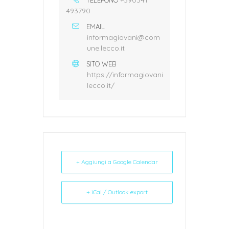
+390341
TELEFONO
493790
EMAIL
informagiovani@com
une.lecco.it
SITO WEB
https://informagiovani
lecco.it/
+ Aggiungi a Google Calendar
+ iCal / Outlook export