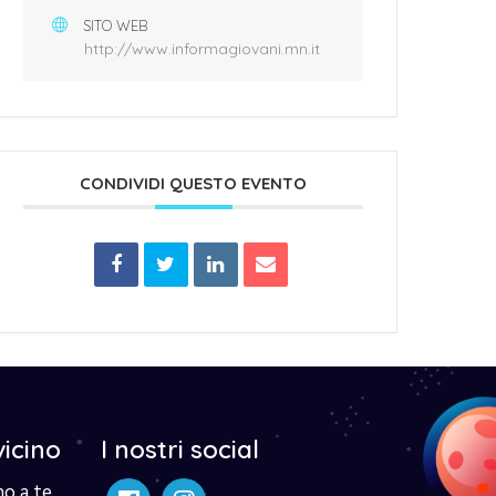
SITO WEB
http://www.informagiovani.mn.it
CONDIVIDI QUESTO EVENTO
vicino
I nostri social
no a te