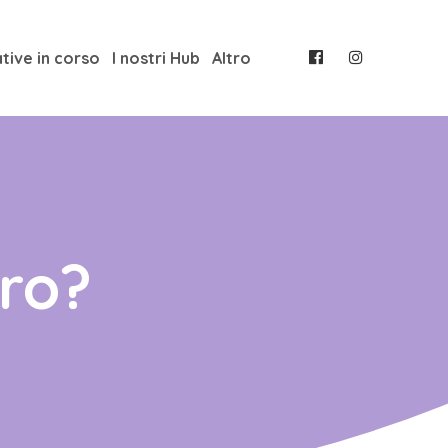
ative in corso
I nostri Hub
Altro
oro?