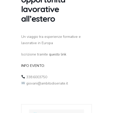
lavorative
all’estero
Un viaggio tra esperienze formative e
lavorative in Europa
Iscrizione tramite
questo link
INFO EVENTO:
338.6003750
giovani@ambitodiseriate.it