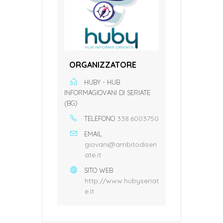
ORGANIZZATORE
HUBY - HUB
INFORMAGIOVANI DI SERIATE
(BG)
338.6003750
TELEFONO
EMAIL
giovani@ambitodiseri
ate.it
SITO WEB
http://www.hubyseriat
e.it