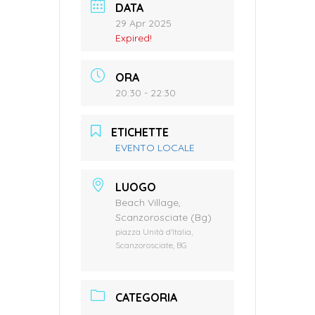
DATA
29 Apr 2025
Expired!
ORA
20:30 - 22:30
ETICHETTE
EVENTO LOCALE
LUOGO
Beach Village,
Scanzorosciate (Bg)
piazza Unità d'Italia,
Scanzorosciate, BG
CATEGORIA