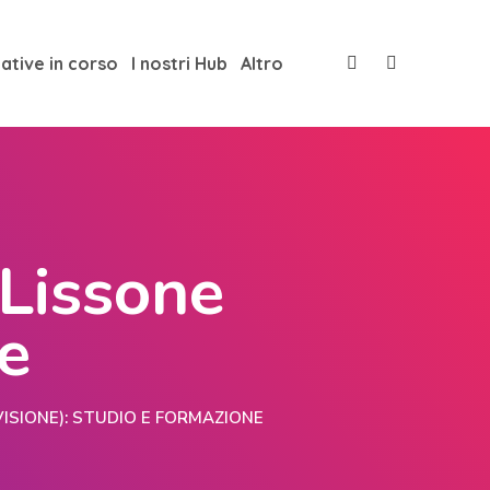
iative in corso
I nostri Hub
Altro
 Lissone
ne
ISIONE): STUDIO E FORMAZIONE