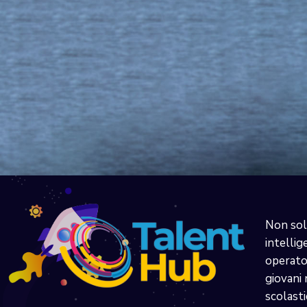
Non sol
intellig
operator
giovani 
scolasti