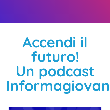
Accendi il
futuro!
Un podcast
Informagiovan