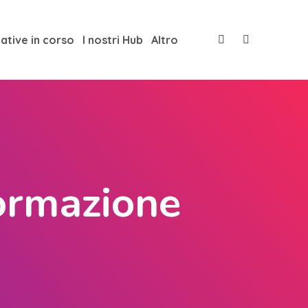
iative in corso
I nostri Hub
Altro
ormazione