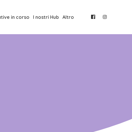
ative in corso
I nostri Hub
Altro