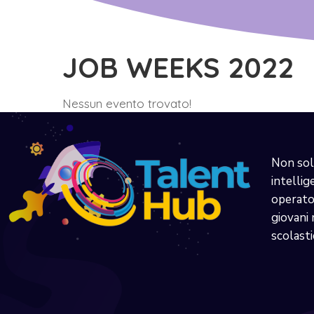
JOB WEEKS 2022
Nessun evento trovato!
Non sol
intellig
operator
giovani 
scolasti