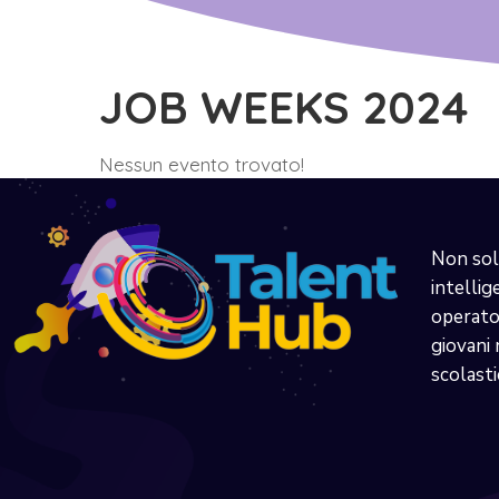
JOB WEEKS 2024
Nessun evento trovato!
Non sol
intellig
operator
giovani 
scolasti