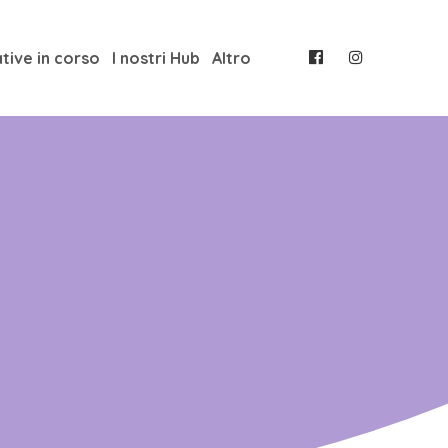
ative in corso
I nostri Hub
Altro