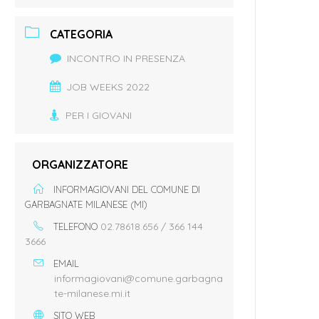
CATEGORIA
INCONTRO IN PRESENZA
JOB WEEKS 2022
PER I GIOVANI
ORGANIZZATORE
INFORMAGIOVANI DEL COMUNE DI
GARBAGNATE MILANESE (MI)
02.78618.656 / 366 144
TELEFONO
3666
EMAIL
informagiovani@comune.garbagna
te-milanese.mi.it
SITO WEB