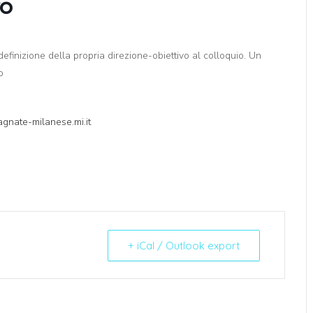
ro
definizione della propria direzione-obiettivo al colloquio. Un
o
nate-milanese.mi.it
+ iCal / Outlook export