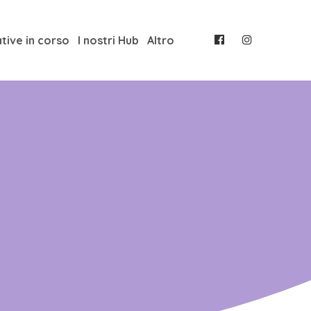
ative in corso
I nostri Hub
Altro