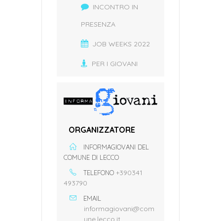
INCONTRO IN
PRESENZA
JOB WEEKS 2022
PER I GIOVANI
ORGANIZZATORE
INFORMAGIOVANI DEL
COMUNE DI LECCO
+390341
TELEFONO
493790
EMAIL
informagiovani@com
une.lecco.it