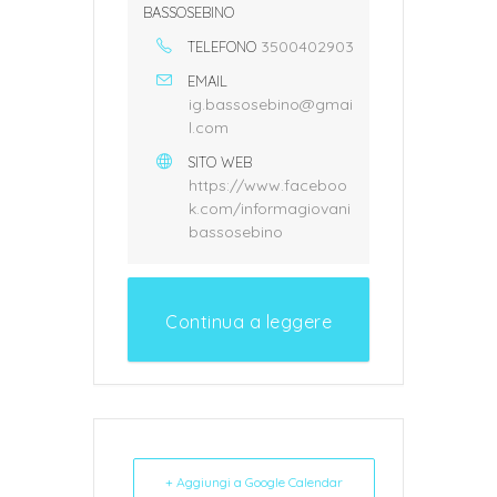
BASSOSEBINO
3500402903
TELEFONO
EMAIL
ig.bassosebino@gmai
l.com
SITO WEB
https://www.faceboo
k.com/informagiovani
bassosebino
Continua a leggere
+ Aggiungi a Google Calendar