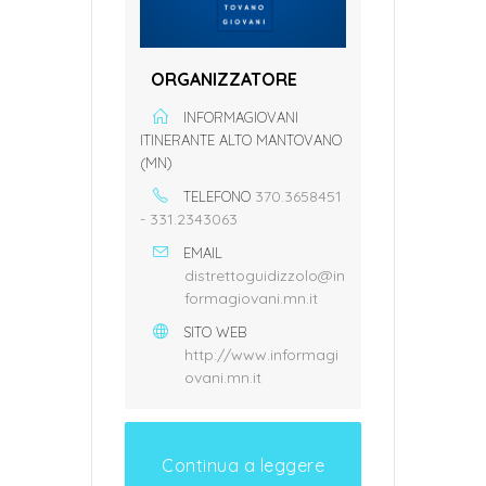
ORGANIZZATORE
INFORMAGIOVANI
ITINERANTE ALTO MANTOVANO
(MN)
370.3658451
TELEFONO
- 331.2343063
EMAIL
distrettoguidizzolo@in
formagiovani.mn.it
SITO WEB
http://www.informagi
ovani.mn.it
Continua a leggere