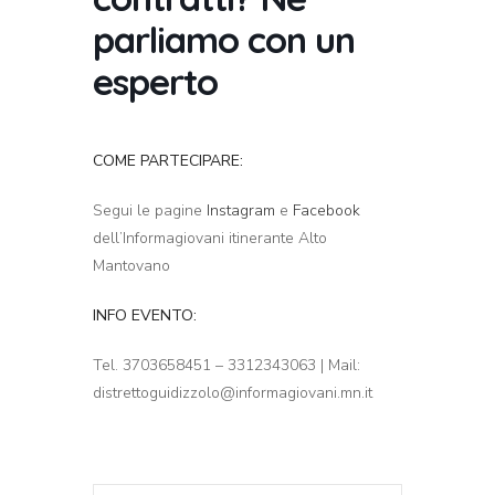
parliamo con un
esperto
COME PARTECIPARE:
Segui le pagine
Instagram
e
Facebook
dell’Informagiovani itinerante Alto
Mantovano
INFO EVENTO:
Tel. 3703658451 – 3312343063 | Mail:
distrettoguidizzolo@informagiovani.mn.it