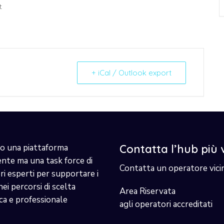
t
+ iCal / Outlook export
o una piattaforma
Contatta l’hub più 
ente ma una task force di
Contatta un operatore vici
i esperti per supportare i
nei percorsi di scelta
Area Riservata
ca e professionale
agli operatori accreditati