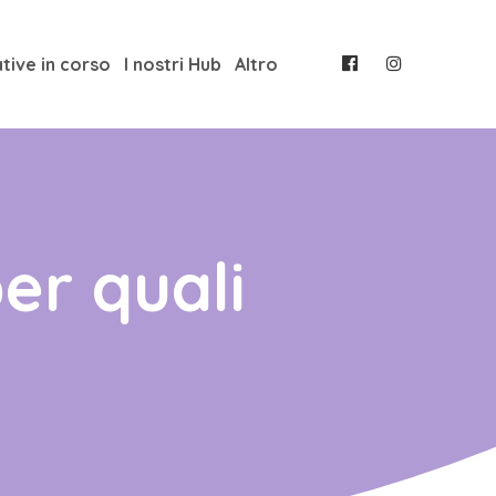
ative in corso
I nostri Hub
Altro
er quali