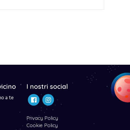
vicino
I nostri social
no a te
Privacy Policy
Cookie Policy