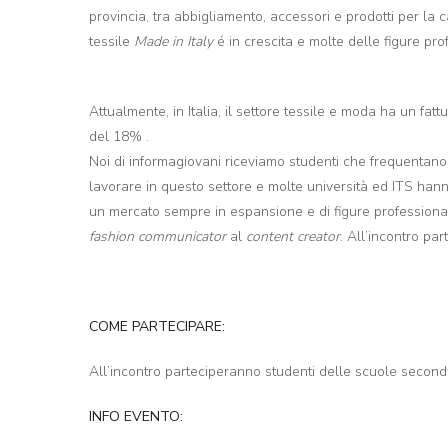
provincia, tra abbigliamento, accessori e prodotti per la c
tessile
Made in Italy
é in crescita e molte delle figure prof
Attualmente, in Italia, il settore tessile e moda ha un fatt
del 18% .
Noi di informagiovani riceviamo studenti che frequentano div
lavorare in questo settore e molte università ed ITS hanno
un mercato sempre in espansione e di figure professionali
fashion communicator
al
content creator
. All’incontro pa
COME PARTECIPARE:
All’incontro parteciperanno studenti delle scuole second
INFO EVENTO: