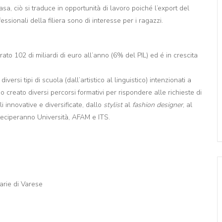
asa, ciò si traduce in opportunità di lavoro poiché l’export del
essionali della filiera sono di interesse per i ragazzi.
urato 102 di miliardi di euro all’anno (6% del PIL) ed é in crescita
ersi tipi di scuola (dall’artistico al linguistico) intenzionati a
 creato diversi percorsi formativi per rispondere alle richieste di
 innovative e diversificate, dallo
stylist
al
fashion designer
, al
rteciperanno Università, AFAM e ITS.
arie di Varese