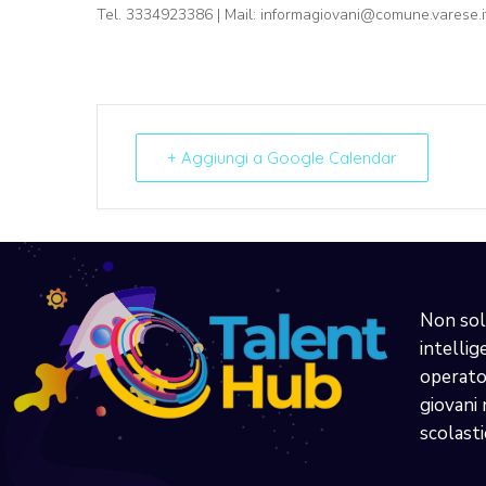
Tel. 3334923386 | Mail: informagiovani@comune.varese.i
+ Aggiungi a Google Calendar
Non sol
intellig
operator
giovani 
scolasti