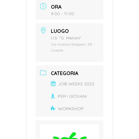
ORA
9:00 - 11:00
LUOGO
I.I.S. "G. Meroni"
Via Antonio Stoppani, 38 -
Lissone
CATEGORIA
JOB WEEKS 2022
PER I GIOVANI
WORKSHOP