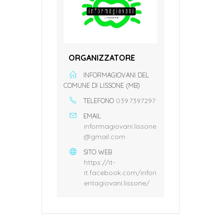
ORGANIZZATORE
INFORMAGIOVANI DEL
COMUNE DI LISSONE (MB)
039.7397297
TELEFONO
EMAIL
informagiovani.lissone
@gmail.com
SITO WEB
https://it-
it.facebook.com/infori
entagiovani.lissone/