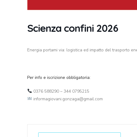
Scienza confini 2026
Energia portami via: logistica ed impatto del trasporto en
Per info e iscrizione obbligatoria:
0376 588290
– 344 0795215
informagiovani.gonzaga@gmail.com