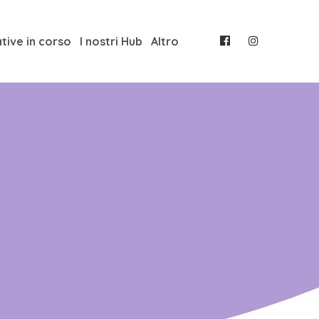
ative in corso
I nostri Hub
Altro