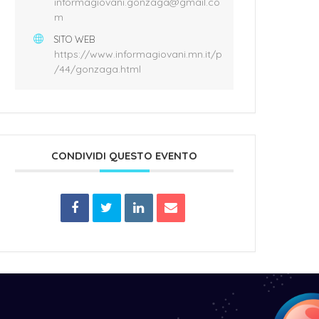
informagiovani.gonzaga@gmail.co
m
SITO WEB
https://www.informagiovani.mn.it/p
/44/gonzaga.html
CONDIVIDI QUESTO EVENTO