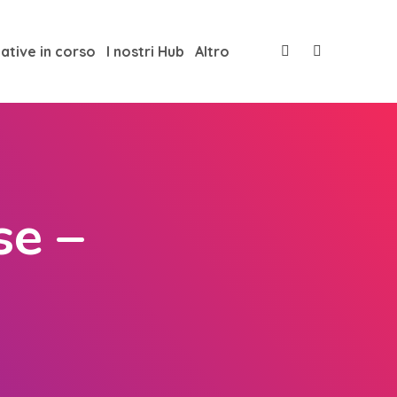
iative in corso
I nostri Hub
Altro
se –