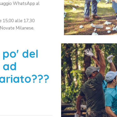
ssaggio WhatsApp al
e 15,00 alle 17,30
 a Novate Milanese.
 po' del
 ad
tariato???