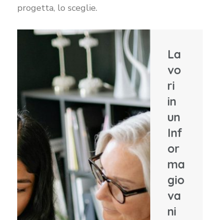
progetta, lo sceglie.
La
vo
ri
in
un
Inf
or
ma
gio
va
ni