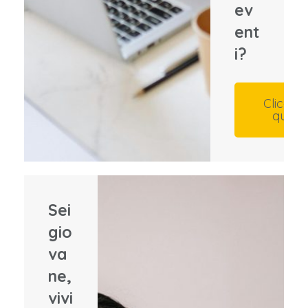
ev
ent
i?
Clicca
qui
Sei
gio
va
ne,
vivi