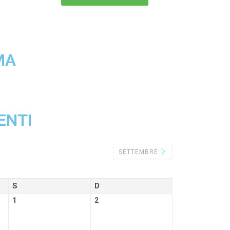
MA
ENTI
SETTEMBRE
S
D
1
2