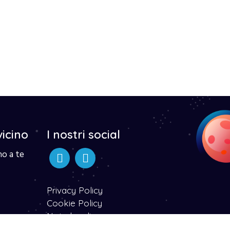
vicino
I nostri social
no a te
Privacy Policy
Cookie Policy
Note legali
Dichiarazone di accessibilità