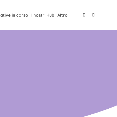
iative in corso
I nostri Hub
Altro