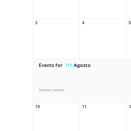
3
4
5
Events for
7th
Agosto
Nessun evento
10
11
1