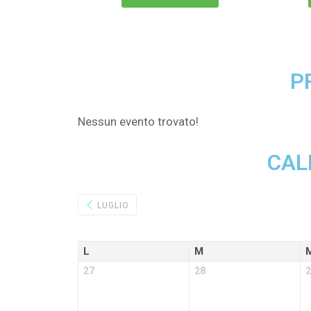
P
Nessun evento trovato!
CAL
LUGLIO
L
M
27
28
2