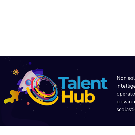
Non sol
intellig
operator
giovani 
scolasti