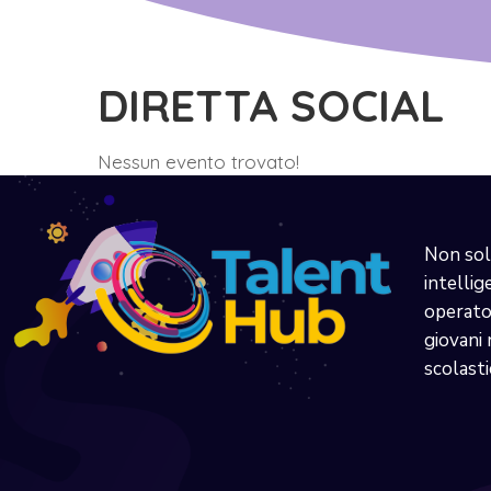
DIRETTA SOCIAL
Nessun evento trovato!
Non sol
intellig
operator
giovani 
scolasti