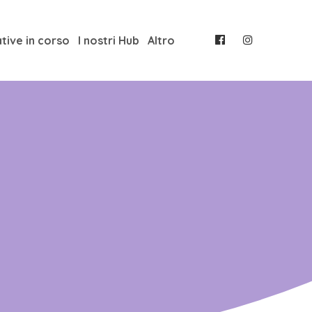
ative in corso
I nostri Hub
Altro