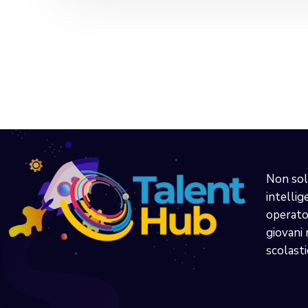
Non sol
intellig
operator
giovani 
scolasti