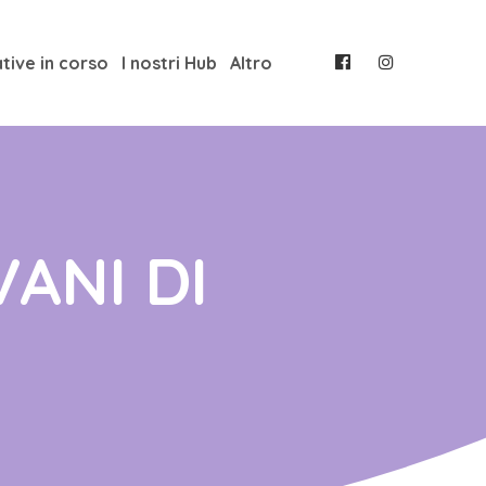
ative in corso
I nostri Hub
Altro
ANI DI