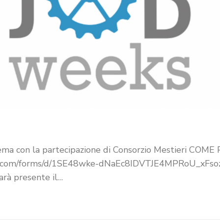
 tema con la partecipazione di Consorzio Mestieri COM
gle.com/forms/d/1SE48wke-dNaEc8IDVTJE4MPRoU_xFsozX_
sarà presente il…