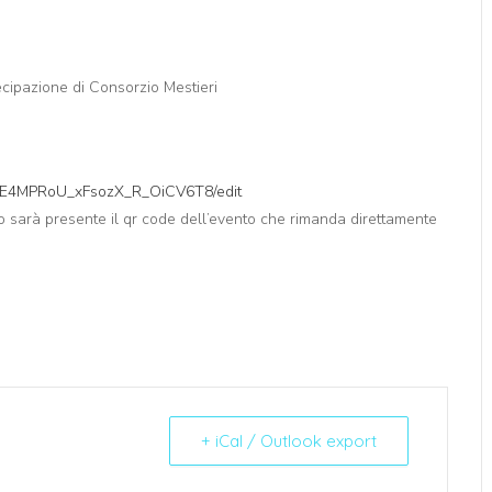
ecipazione di Consorzio Mestieri
TJE4MPRoU_xFsozX_R_OiCV6T8/edit
tino sarà presente il qr code dell’evento che rimanda direttamente
+ iCal / Outlook export