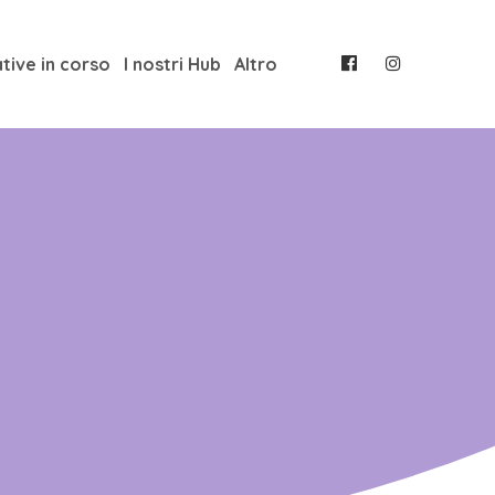
ative in corso
I nostri Hub
Altro