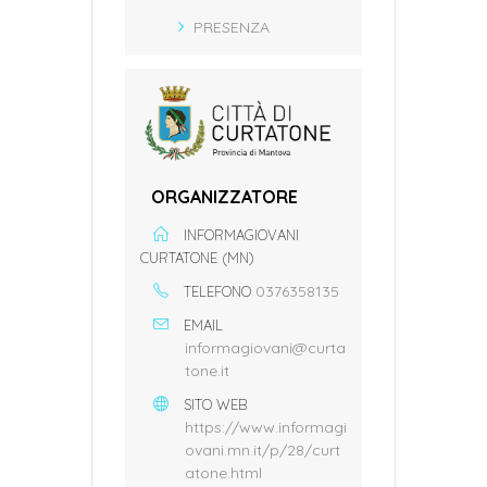
PRESENZA
ORGANIZZATORE
INFORMAGIOVANI
CURTATONE (MN)
0376358135
TELEFONO
EMAIL
informagiovani@curta
tone.it
SITO WEB
https://www.informagi
ovani.mn.it/p/28/curt
atone.html