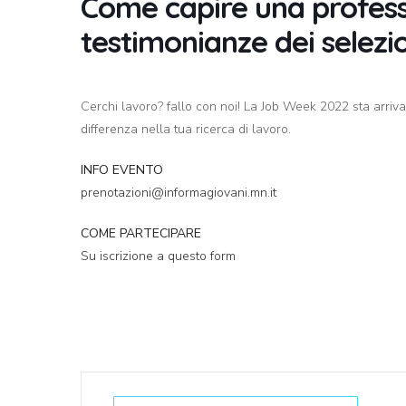
Come capire una professi
testimonianze dei selezi
Cerchi lavoro? fallo con noi! La Job Week 2022 sta arriva
differenza nella tua ricerca di lavoro.
INFO EVENTO
prenotazioni@informagiovani.mn.it
COME PARTECIPARE
Su iscrizione a questo form