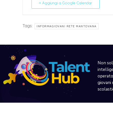
+ Aggiungi a Google Calendar
Tags:
INFORMAGIOVANI RETE MANTOVANA
Non sol
intellig
operator
giovani 
scolasti