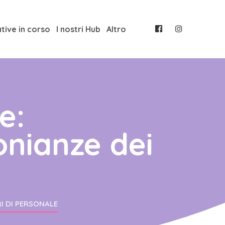
ative in corso
I nostri Hub
Altro
e:
onianze dei
RI DI PERSONALE