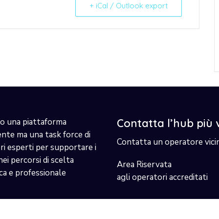
+ iCal / Outlook export
o una piattaforma
Contatta l’hub più 
ente ma una task force di
Contatta un operatore vici
i esperti per supportare i
nei percorsi di scelta
Area Riservata
ca e professionale
agli operatori accreditati