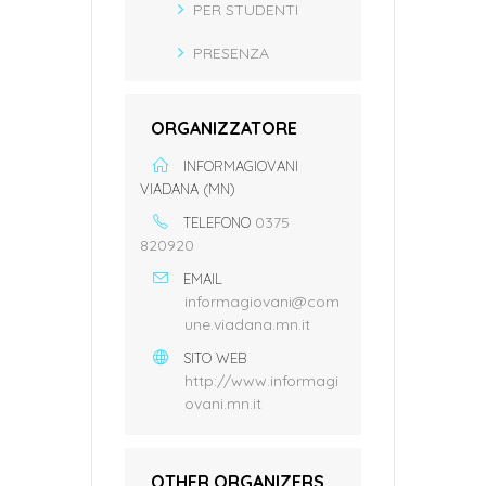
PER STUDENTI
PRESENZA
ORGANIZZATORE
INFORMAGIOVANI
VIADANA (MN)
0375
TELEFONO
820920
EMAIL
informagiovani@com
une.viadana.mn.it
SITO WEB
http://www.informagi
ovani.mn.it
OTHER ORGANIZERS