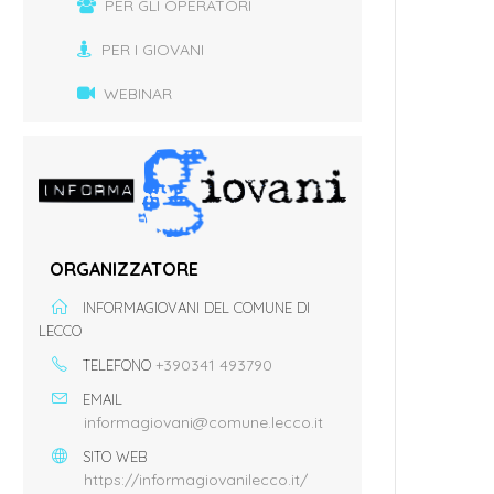
PER GLI OPERATORI
PER I GIOVANI
WEBINAR
ORGANIZZATORE
INFORMAGIOVANI DEL COMUNE DI
LECCO
+390341 493790
TELEFONO
EMAIL
informagiovani@comune.lecco.it
SITO WEB
https://informagiovanilecco.it/