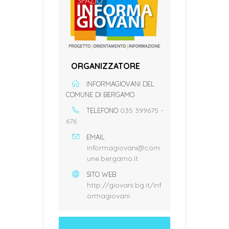
ORGANIZZATORE
INFORMAGIOVANI DEL
COMUNE DI BERGAMO
035 399675 -
TELEFONO
676
EMAIL
informagiovani@com
une.bergamo.it
SITO WEB
http://giovani.bg.it/inf
ormagiovani