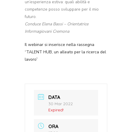
un’esperienza estiva: quali abilità e
competenze posso sviluppare per il mio
futuro.
Condu
c
e
Elena Bassi
– Orientatric
e
Informagiovani Cremona
Il webinar si inserisce nella rassegna
“TALENT HUB, un alleato per la ricerca del
lavoro”
DATA
30 Mar 2022
Expired!
ORA