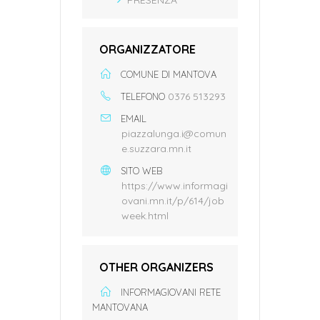
ORGANIZZATORE
COMUNE DI MANTOVA
0376 513293
TELEFONO
EMAIL
piazzalunga.i@comun
e.suzzara.mn.it
SITO WEB
https://www.informagi
ovani.mn.it/p/614/job
week.html
OTHER ORGANIZERS
INFORMAGIOVANI RETE
MANTOVANA