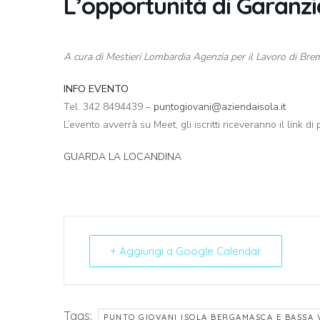
L’opportunità di Garanzi
A cura di Mestieri Lombardia Agenzia per il Lavoro di Bre
INFO EVENTO
Tel. 342 8494439 –
puntogiovani@aziendaisola.it
L’evento avverrà su Meet, gli iscritti riceveranno il link di
GUARDA LA LOCANDINA
+ Aggiungi a Google Calendar
Tags:
PUNTO GIOVANI ISOLA BERGAMASCA E BASSA 