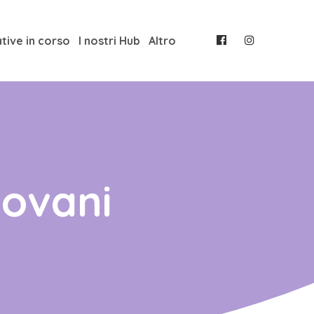
ative in corso
I nostri Hub
Altro
iovani