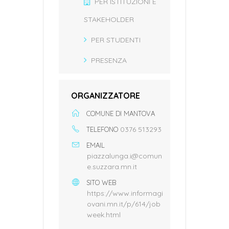
PER ISTITUZIONI E
STAKEHOLDER
PER STUDENTI
PRESENZA
ORGANIZZATORE
COMUNE DI MANTOVA
0376 513293
TELEFONO
EMAIL
piazzalunga.i@comun
e.suzzara.mn.it
SITO WEB
https://www.informagi
ovani.mn.it/p/614/job
week.html