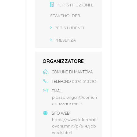
PER ISTITUZIONI E
STAKEHOLDER
PER STUDENTI
PRESENZA
ORGANIZZATORE
COMUNE DI MANTOVA
0376 513293
TELEFONO
EMAIL
piazzalunga.i@comun
e.suzzara.mn.it
SITO WEB
https://www.informagi
ovani.mn.it/p/614/job
week.html