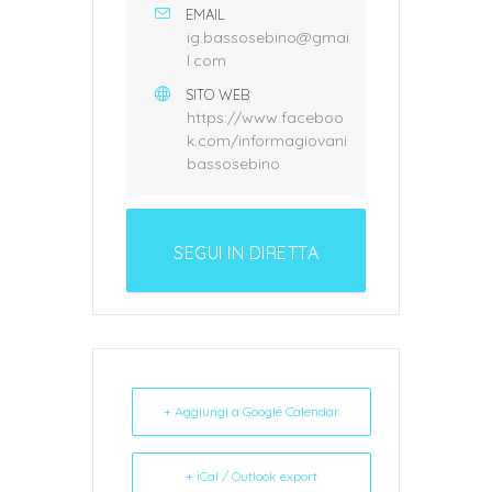
EMAIL
ig.bassosebino@gmai
l.com
SITO WEB
https://www.faceboo
k.com/informagiovani
bassosebino
SEGUI IN DIRETTA
L'EVENTO
+ Aggiungi a Google Calendar
+ iCal / Outlook export