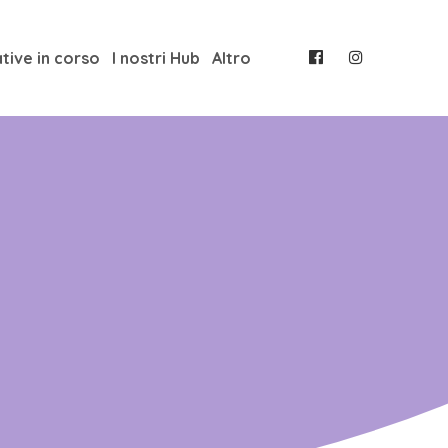
ative in corso
I nostri Hub
Altro