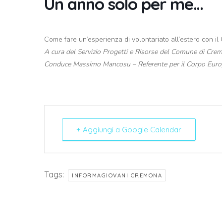
Un anno solo per me…
Come fare un’esperienza di volontariato all’estero con il
A cura del Servizio Progetti e Risorse del Comune di Cre
Conduce Massimo Mancosu – Referente per il Corpo Europ
+ Aggiungi a Google Calendar
Tags:
INFORMAGIOVANI CREMONA